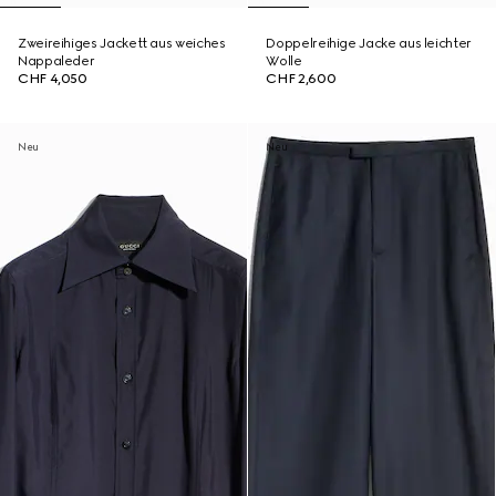
Zweireihiges Jackett aus weiches
Doppelreihige Jacke aus leichter
Nappaleder
Wolle
CHF 4,050
CHF 2,600
Neu
Neu