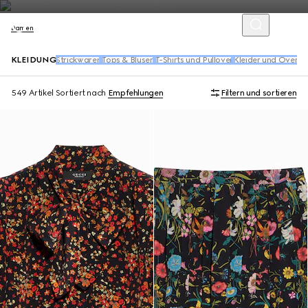
Damen
KLEIDUNG
Strickwaren
Tops & Blusen​
T-Shirts und Pullover
Kleider und Overall
549 Artikel
Sortiert nach
Empfehlungen
Filtern und sortieren