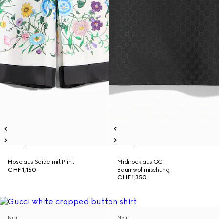
Hose aus Seide mit Print
Midirock aus GG
CHF 1,150
Baumwollmischung
CHF 1,350
Neu
Neu