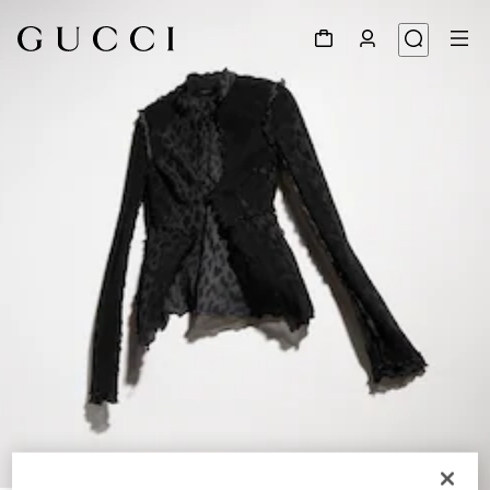
1
/
6