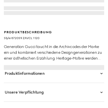
PRODUKTBESCHREIBUNG
Style ‎872059 ZAVCL 1120
Generation Gucci taucht in die Archivcodes der Marke
ein und kombiniert verschiedene Designgenerationen zu
einer ästhetischen Erzählung. Heritage-Motive werden
durch eine zeitgenössische Linse und mühelose
Silhouetten in einem neuen Licht gesehen. Dieses Hemd
Produktinformationen
aus einer Seidenmischung zeichnet sich durch einen
durchgehenden Leopardenprint aus und ist mit einem
Rüschenbesatz versehen.
Unsere Verpflichtung