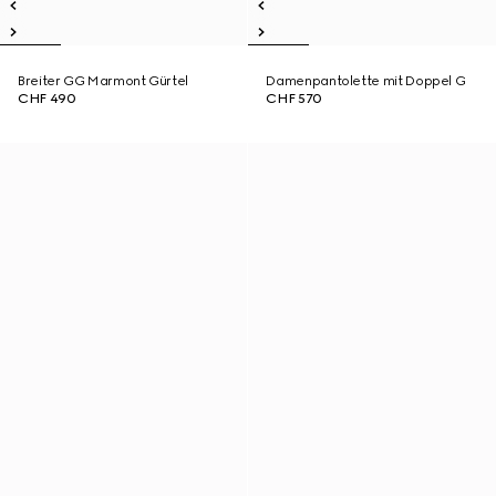
Breiter GG Marmont Gürtel
Damenpantolette mit Doppel G
CHF 490
CHF 570