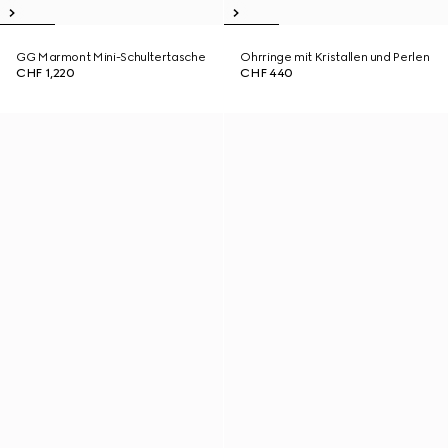
GG Marmont Mini-Schultertasche
Ohrringe mit Kristallen und Perlen
CHF 1,220
CHF 440