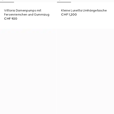
Vittoria Damenpumps mit
Kleine Lunetta Umhängetasche
Fersenriemchen und Gummizug
CHF 1,200
CHF 920