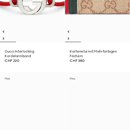
Gucci Interlocking
Kartenetui mit Mehrfarbigen
Kordelarmband
Fächern
CHF 220
CHF 380
Neu
Neu