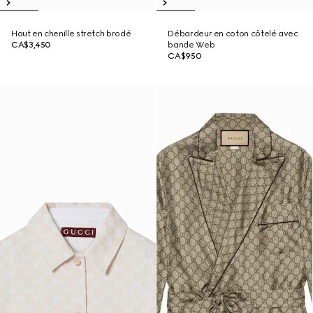
Haut en chenille stretch brodé
Débardeur en coton côtelé avec
CA$3,450
bande Web
CA$950