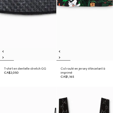
T-shirt en dentelle stretch GG
Col roulé en jersey étincelant à
CA$2,050
imprimé
CA$1,165