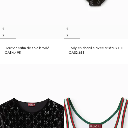
Haut en satin de soie brodé
Body en chenille avec cristaux GG
CA$4,495
CA$2,635