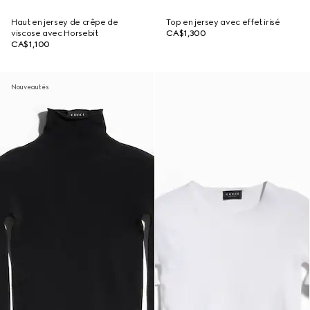
Haut en jersey de crêpe de
Top en jersey avec effet irisé
viscose avec Horsebit
CA$1,300
CA$1,100
Nouveautés