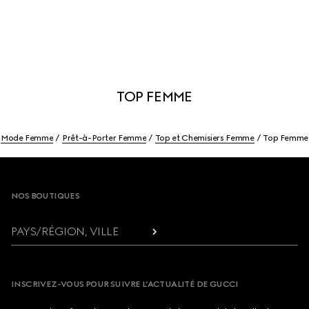
TOP FEMME
Mode Femme
Prêt-à-Porter Femme
Top et Chemisiers Femme
Top Femme
Footer
NOS BOUTIQUES
PAYS/RÉGION, VILLE
INSCRIVEZ-VOUS POUR SUIVRE L’ACTUALITÉ DE GUCCI