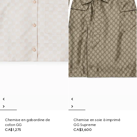
Chemise en gabardine de
Chemise en soie à imprimé
coton GG
GG Supreme
CA$1,275
CA$3,600