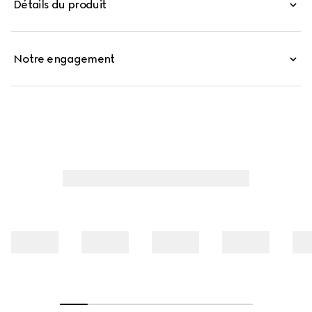
Détails du produit
tressé fin, ce haut à col en V est agrémenté d'un bord
volanté et de dentelle, ajoutant une touche délicate.
Notre engagement