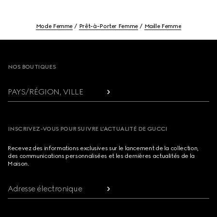
Mode Femme
Prêt-à-Porter Femme
Maille Femme
Footer
NOS BOUTIQUES
PAYS/RÉGION, VILLE
INSCRIVEZ-VOUS POUR SUIVRE L’ACTUALITÉ DE GUCCI
Recevez des informations exclusives sur le lancement de la collection,
des communications personnalisées et les dernières actualités de la
Maison.
Adresse électronique