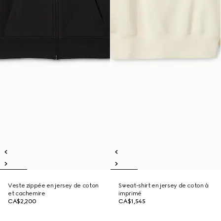
Veste zippée en jersey de coton
Sweat-shirt en jersey de coton à
et cachemire
imprimé
CA$2,200
CA$1,545