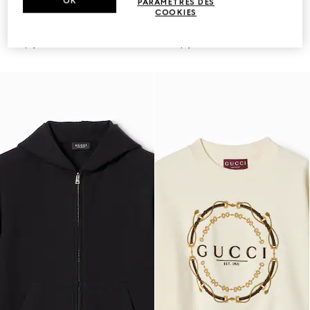
OK
PARAMÈTRES DES
COOKIES
Sweat-shirt zippé en jersey de
Pantalon décontracté en jersey
soie et coton
de soie et coton
CA$2,550
CA$2,100