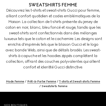
SWEATSHIRTS FEMME
Découvrez les t-shirts et sweat-shirts Gucci pour femme,
alliant confort quotidien et codes emblématiques de la
Maison. La collection de t-shirts présente du jersey de
coton en noir, blanc, bleu foncé et rouge, tandis que les
sweat-shirts sont confectionnés dans des mélanges
luxueux tels que le coton et le cachemire. Les designs sont
enrichis d’imprimés tels que le blason Gucci et le logo
avec bande Web, ainsi que de détails brodés. Les sweat-
shirts à capuche et les hoodies zippés complètent la
collection, offrant des couches polyvalentes qui allient
confort et identité Gucci distinctive.
Mode Femme
Prêt-à-Porter Femme
T-shirts et Sweat-shirts Femme
Sweatshirts Femme
Footer
NOS BOUTIQUES