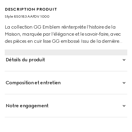
DESCRIPTION PRODUIT
Style ‎850183 AAFDV 1000
La collection GG Emblem réinterprète l’histoire de la
Maison, marquée par l’élégance et le savoir-faire, avec
des pièces en cuir lisse GG embossé. Issu de la dernière
gamme d’accessoires petit format, ce porte-cartes est
confectionné en cuir GG embossé.
Détails du produit
Composition et entretien
Notre engagement