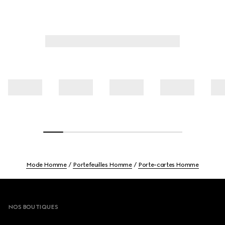
Mode Homme
Portefeuilles Homme
Porte-cartes Homme
Footer
NOS BOUTIQUES