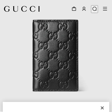
1
/
4