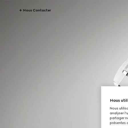
Nous Contacter
Nous util
Nous utilis
analyser l'
partager no
présentes c