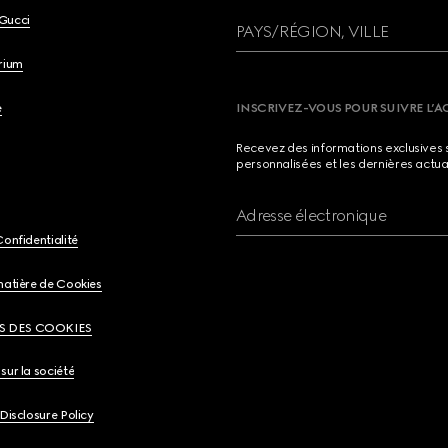
Gucci
PAYS/RÉGION, VILLE
brium
e
INSCRIVEZ-VOUS POUR SUIVRE L’A
Recevez des informations exclusives 
personnalisées et les dernières actua
Adresse électronique
Confidentialité
matière de Cookies
S DES COOKIES
sur la société
 Disclosure Policy