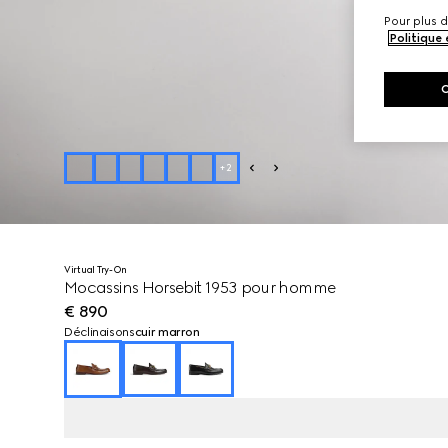
Pour plus d
Politique
+
2
Virtual Try-On
Mocassins Horsebit 1953 pour homme
€ 890
Déclinaisons
cuir marron