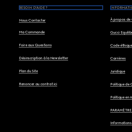
BESOIN D'AIDE ?
INFORMATIO
À propos de 
Nous Contacter
Ma Commande
Gucci Equili
Foire aux Questions
Code éthiqu
Désinscription à la Newsletter
Carrières
Plan du Site
Juridique
Renoncer au contrat ici
Politique de 
Politique en 
PARAMÈTRE
Informations 