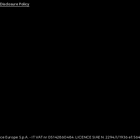
 Disclosure Policy
rce Europe S.p.A. - IT VAT nr 05142860484. LICENCE SIAE N. 2294/I/1936 et 56