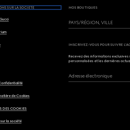
NS SUR LA SOCIETE
NOS BOUTIQUES
Gucci
PAYS/RÉGION, VILLE
brium
e
INSCRIVEZ-VOUS POUR SUIVRE L’A
Recevez des informations exclusives 
personnalisées et les dernières actua
Adresse électronique
Confidentialité
matière de Cookies
S DES COOKIES
sur la société