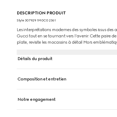
DESCRIPTION PRODUIT
Style ‎307929 1M0C0 2361
Les interprétations modernes des symboles issus des
Gucci tout en se tournant vers l’avenir. Cette paire d
plate, revisite les mocassins à détail Mors emblématiqu
de la Maison dans l’univers du sport et des loisirs.
Détails du produit
Composition et entretien
Notre engagement