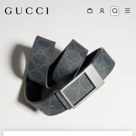
1
/
6