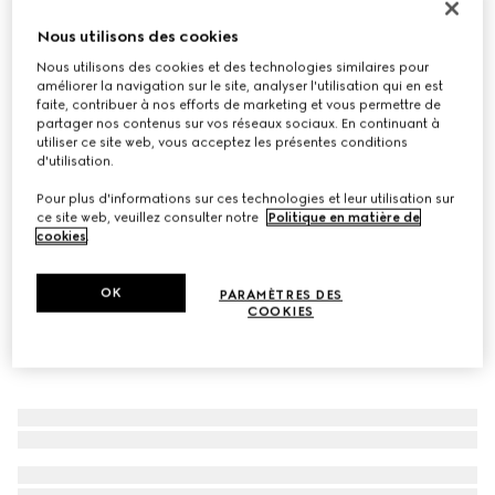
Ceinture réversible avec boucle rectangulaire
Nous utilisons des cookies
€ 440
Nous utilisons des cookies et des technologies similaires pour
Déclinaisons
toile GG Supreme et cuir noirs
améliorer la navigation sur le site, analyser l'utilisation qui en est
faite, contribuer à nos efforts de marketing et vous permettre de
partager nos contenus sur vos réseaux sociaux. En continuant à
utiliser ce site web, vous acceptez les présentes conditions
d'utilisation.
Pour plus d'informations sur ces technologies et leur utilisation sur
ce site web, veuillez consulter notre
Politique en matière de
cookies
.
OK
PARAMÈTRES DES
COOKIES