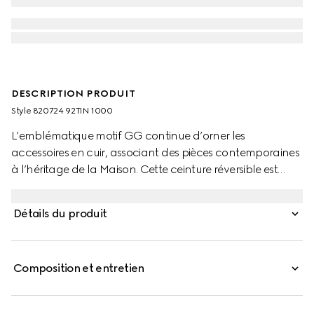
DESCRIPTION PRODUIT
Style ‎820724 92TIN 1000
L’emblématique motif GG continue d’orner les
accessoires en cuir, associant des pièces contemporaines
à l’héritage de la Maison. Cette ceinture réversible est
présentée en toile GG Supreme noire d’un côté et en cuir
noir de l’autre, ce qui confère un caractère polyvalent à
Détails du produit
cet accessoire. Une boucle rectangulaire avec gravure
Gucci complète le modèle.
Composition et entretien