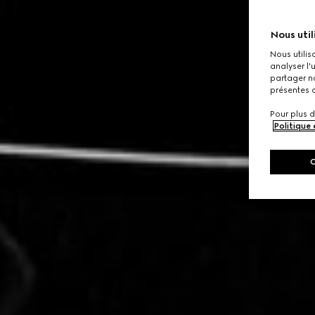
Nous util
Nous utilis
analyser l'
partager no
présentes c
Pour plus d
Politique