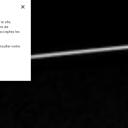
le site,
tre de
 acceptez les
nsulter notre