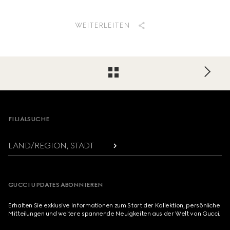
WEITERLEITEN
Footer
FILIALSUCHE
LAND/REGION, STADT
GUCCI UPDATES ABONNIEREN
Erhalten Sie exklusive Informationen zum Start der Kollektion, persönliche
Mitteilungen und weitere spannende Neuigkeiten aus der Welt von Gucci.