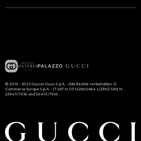
© 2016 - 2025 Guccio Gucci S.p.A. - Alle Rechte vorbehalten. G
Commerce Europe S.p.A. - IT VAT nr 05142860484. LIZENZ SIAE N.
2294/I/1936 und 5647/I/1936