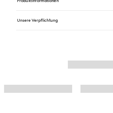
Produktinformationen
Capsicum. Die feuchtigkeitsspendenden Eigenschaft
kühlenden Wirkung von Menthol ergänzt. Die umhülle
schließlich für ein geglättetes Erscheinungsbild von 
Unsere Verpflichtung