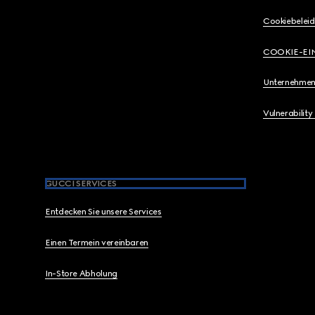
Cookiebeleid
COOKIE-EI
Unternehmen
Vulnerability
GUCCI SERVICES
Entdecken Sie unsere Services
Einen Termein vereinbaren
In-Store Abholung