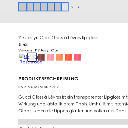
+
4
117 Joslyn Clair, Gloss à Lèvres lip gloss
€ 43
Varianten
117 Joslyn Clair
PRODUKTBESCHREIBUNG
Style ‎770767 9PRD9 9117
Gucci Gloss à Lèvres ist ein transparenter Lipgloss m
Wirkung und kristallklarem Finish. Umhüllt mit inten
Glanz, sehen die Lippen glatter und voller aus. Dan
und aufpolsternden Inhaltsstoffen versorgt Gucci Glo
lang mit Feuchtigkeit. Das Geheimnis liegt in der Ko