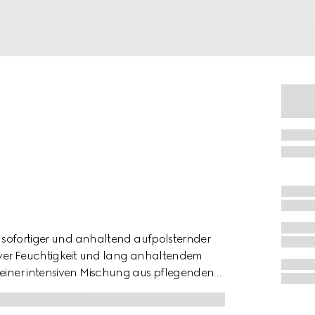
it sofortiger und anhaltend aufpolsternder
siver Feuchtigkeit und lang anhaltendem
k einer intensiven Mischung aus pflegenden
ss à Lèvres die Lippen bis zu 8 Stunden
mbination der Extrakte von Ingwerwurzel und