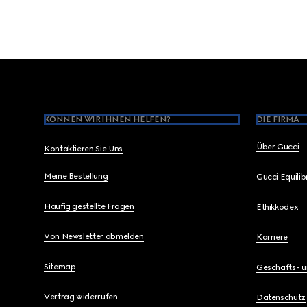
Footer
KÖNNEN WIR IHNEN HELFEN?
DIE FIRMA
Über Gucci
Kontaktieren Sie Uns
Meine Bestellung
Gucci Equili
Häufig gestellte Fragen
Ethikkodex
Von Newsletter abmelden
Karriere
Sitemap
Geschäfts- 
Vertrag widerrufen
Datenschutz