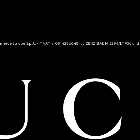
mmerce Europe S.p.A. - IT VAT nr 05142860484. LIZENZ SIAE N. 2294/I/1936 und