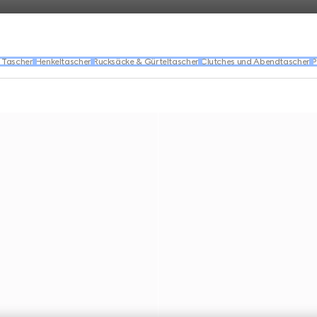
 Taschen
Henkeltaschen
Rucksäcke & Gürteltaschen
Clutches und Abendtaschen
P