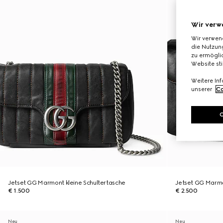
Wir verw
Wir verwen
die Nutzung
zu ermöglic
Website st
Weitere In
unserer
Co
Jetset GG Marmont kleine Schultertasche
Jetset GG Marmo
€ 1.500
€ 2.500
Neu
Neu