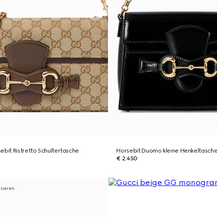
ebit Ristretto Schultertasche
Horsebit Duomo kleine Henkeltasch
€ 2.450
isieren