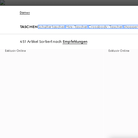
Kontakt
Damen
TASCHEN
Schultertaschen
Mini-Taschen
Crossbody-Taschen
Shopper
451 Artikel
Sortiert nach
Empfehlungen
Exklusiv Online
Exklusiv Online