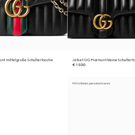
nt mittelgroße Schultertasche
Jetset GG Marmont kleine Schultert
€ 1.500
Mit Initialen personalisieren