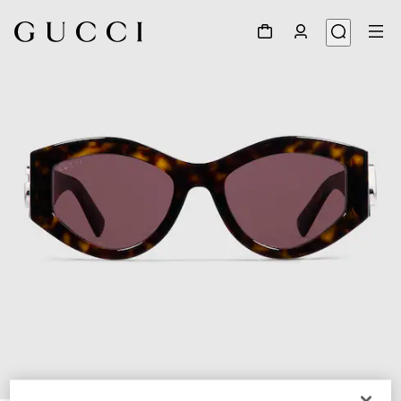
1
/
4