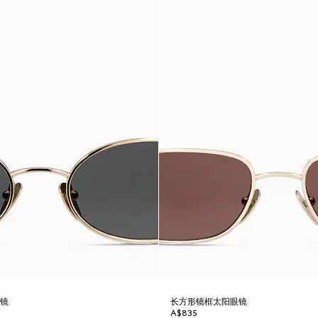
眼镜
长方形镜框太阳眼镜
A$835