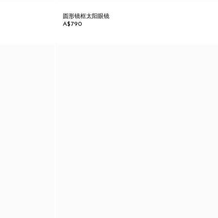
圆形镜框太阳眼镜
A$790