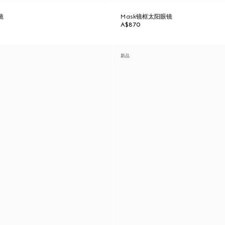
镜
Mask镜框太阳眼镜
A$870
新品