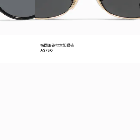
椭圆形镜框太阳眼镜
A$780