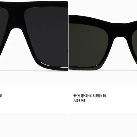
镜
长方形镜框太阳眼镜
A$895