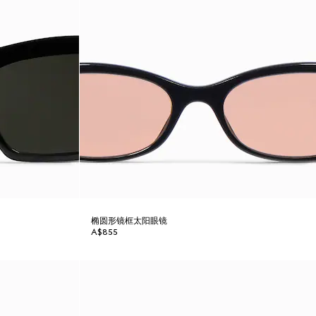
椭圆形镜框太阳眼镜
A$855