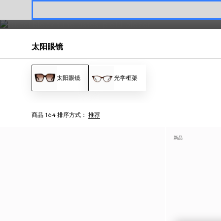
Gucci女士太阳眼镜系列涵盖
方形和长方形
镜框，以及
猫眼造型
镜框等丰
联系我们
太阳眼镜
太阳眼镜
光学框架
商品 164
排序方式：
推荐
新品