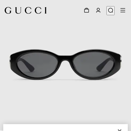
1
/
3