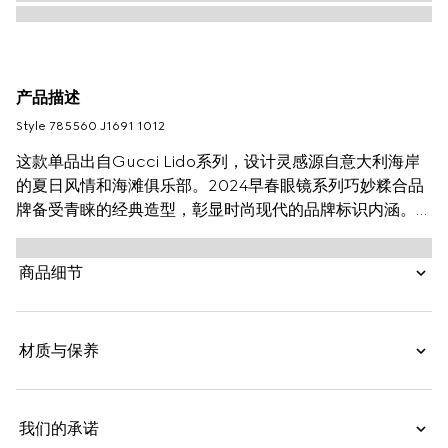
产品描述
Style ‎785560 J1691 1012
这款单品出自Gucci Lido系列，设计灵感源自意大利海岸
的夏日风情和海滩俱乐部。2024早春眼镜系列巧妙糅合品
牌备受青睐的经典造型，彰显时尚现代的品牌标识内涵。这
款眼镜匠心选用黑色椭圆形注塑镜框，巧妙搭配互扣式双G
镂空细节。
商品细节
材质与保养
我们的承诺