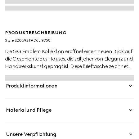
PRODUKTBESCHREIBUNG
Style ‎820692 FAD6L 9758
Die GG Emblem Kollektion eröffnet einen neuen Blick auf
die Geschichte des Hauses, die seit jeher von Eleganz und
Handwerkskunst geprägt ist. Diese Brieftasche zeichnet
sich durch den neuen GG Monogramm-Stoff in Beige
und Dunkelbraun aus. Das Modell ist mit mehreren
Produktinformationen
Fächern sowie einem praktischen Druckknopfverschluss
ausgestattet.
Material und Pflege
Unsere Verpflichtung