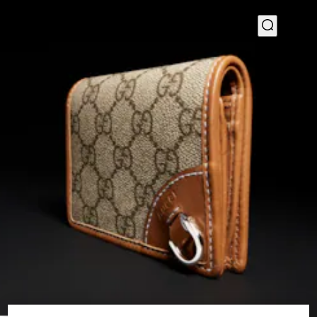
1
/
4