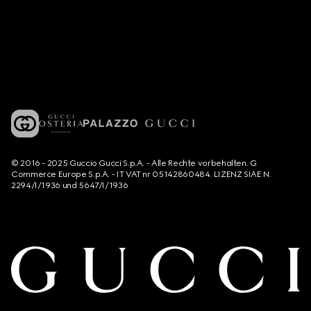
© 2016 - 2025 Guccio Gucci S.p.A. - Alle Rechte vorbehalten. G
Commerce Europe S.p.A. - IT VAT nr 05142860484. LIZENZ SIAE N.
2294/I/1936 und 5647/I/1936