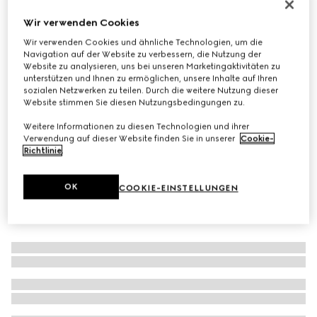
Mit Initialen personalisieren
Wir verwenden Cookies
Kleine GG Emblem Brieftasche
Wir verwenden Cookies und ähnliche Technologien, um die
€ 420
Navigation auf der Website zu verbessern, die Nutzung der
Varianten
beigefarbener und brauner GG Stoff
Website zu analysieren, uns bei unseren Marketingaktivitäten zu
unterstützen und Ihnen zu ermöglichen, unsere Inhalte auf Ihren
sozialen Netzwerken zu teilen. Durch die weitere Nutzung dieser
Website stimmen Sie diesen Nutzungsbedingungen zu.
Weitere Informationen zu diesen Technologien und ihrer
Verwendung auf dieser Website finden Sie in unserer
Cookie-
Richtlinie
.
OK
COOKIE-EINSTELLUNGEN