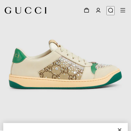
1
/
6