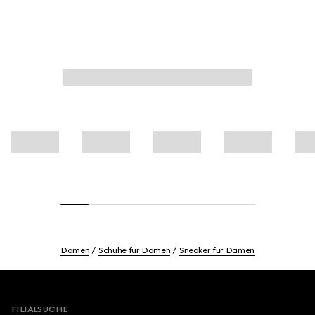
Damen
Schuhe für Damen
Sneaker für Damen
Footer
FILIALSUCHE