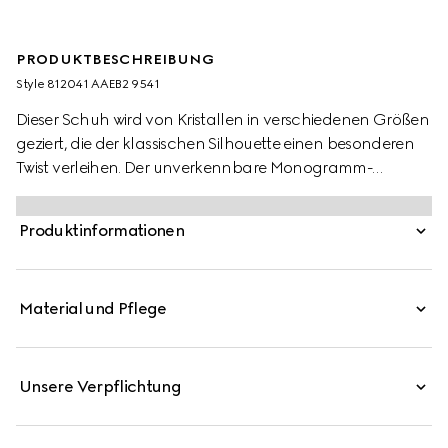
PRODUKTBESCHREIBUNG
Style ‎812041 AAEB2 9541
Dieser Schuh wird von Kristallen in verschiedenen Größen
geziert, die der klassischen Silhouette einen besonderen
Twist verleihen. Der unverkennbare Monogramm-
Canvas – ein Verweis auf das Erbe des Hauses – steht für
zeitlose Eleganz. Mit seinem mühelosen Wechselspiel aus
Produktinformationen
Luxus und markantem Stil erweist sich dieses Design als
wahres Statement-Piece.
Material und Pflege
Unsere Verpflichtung