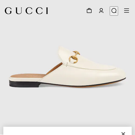
1
/
8