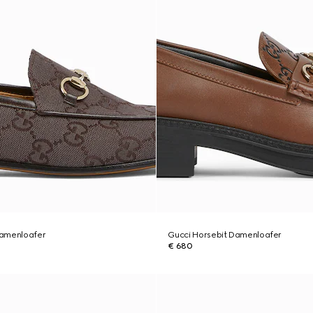
Damenloafer
Gucci Horsebit Damenloafer
€ 680