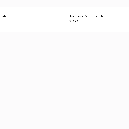
oafer
Jordaan Damenloafer
€ 595