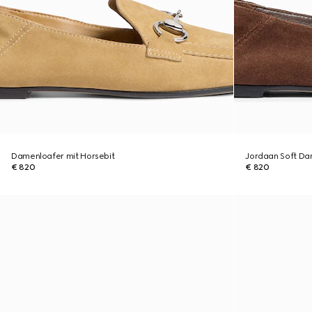
Damenloafer mit Horsebit
Jordaan Soft Da
€ 820
€ 820