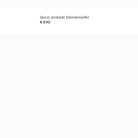
Gucci Jordaan Damenloafer
€ 890