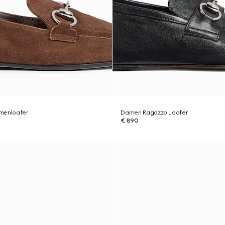
menloafer
Damen Ragazzo Loafer
€ 890