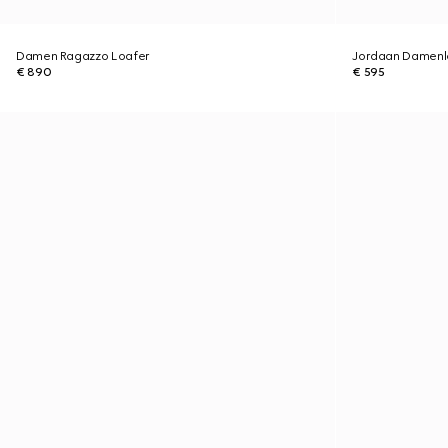
Damen Ragazzo Loafer
Jordaan Damenl
€ 890
€ 595