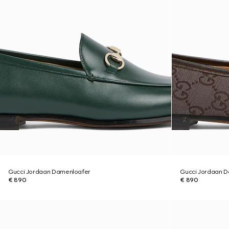
Gucci Jordaan Damenloafer
Gucci Jordaan 
€ 890
€ 890