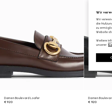
Wir verw
Wir verwen
die Nutzung
zu ermöglic
Website st
Weitere In
unserer
Co
Damen Boulevard Loafer
Damen Boulevar
€ 920
€ 920