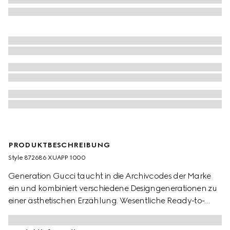
PRODUKTBESCHREIBUNG
Style ‎872686 XUAPP 1000
Generation Gucci taucht in die Archivcodes der Marke
ein und kombiniert verschiedene Designgenerationen zu
einer ästhetischen Erzählung. Wesentliche Ready-to-
Wear-Highlights heben Texturen und zeitgenössische
Details hervor. Dieses Oberteil aus Viskose-Crêpe-Jersey ist