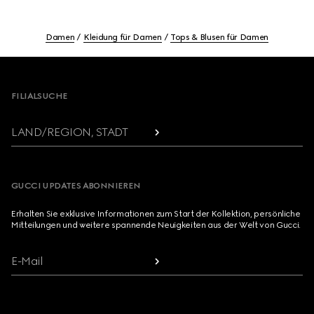
Damen
Kleidung für Damen
Tops & Blusen für Damen
Footer
FILIALSUCHE
LAND/REGION, STADT
GUCCI UPDATES ABONNIEREN
Erhalten Sie exklusive Informationen zum Start der Kollektion, persönliche
Mitteilungen und weitere spannende Neuigkeiten aus der Welt von Gucci.
E-Mail