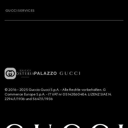
GUCCI SERVICES
© 2016 - 2025 Guccio Gucci S.p.A. - Alle Rechte vorbehalten. G
Commerce Europe S.p.A. - IT VAT nr 05142860484. LIZENZ SIAE N.
2294/I/1936 und 5647/I/1936