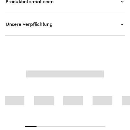
Produktinformationen
mit dem emblematischen Horsebit-Detail an den
Spaghettiträgern versehen.
Unsere Verpflichtung