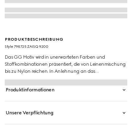
PRODUKTBESCHREIBUNG
Style ‎798725 ZAISQ 9200
Das GG Motiv wird in unerwarteten Farben und
Stoffkombinationen präsentiert, die von Leinenmischung
bis zu Nylon reichen. In Anlehnung an das
unverkennbare Monogramm-Motiv des Hauses ist diese
normal geschnittene Bluse in GG Seiden-Crêpe gehalten.
Produktinformationen
Mit dem gleichen Material bezogene Knöpfe
vervollständigen das Design.
Unsere Verpflichtung