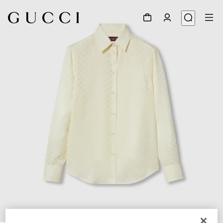
1
/
7