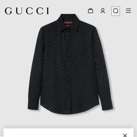
1
/
7