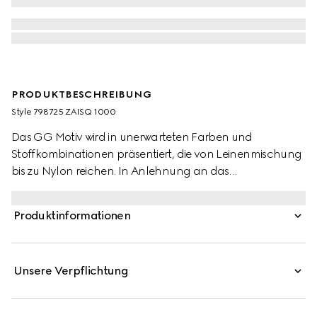
PRODUKTBESCHREIBUNG
Style ‎798725 ZAISQ 1000
Das GG Motiv wird in unerwarteten Farben und
Stoffkombinationen präsentiert, die von Leinenmischung
bis zu Nylon reichen. In Anlehnung an das
unverkennbare Monogramm-Motiv des Hauses ist diese
normal geschnittene Bluse in GG Seiden-Crêpe gehalten.
Produktinformationen
Mit dem gleichen Material bezogene Knöpfe
vervollständigen das Design.
Unsere Verpflichtung