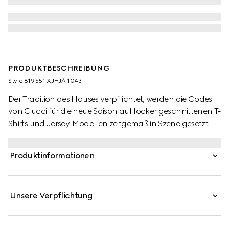
PRODUKTBESCHREIBUNG
Style ‎819551 XJHJA 1043
Der Tradition des Hauses verpflichtet, werden die Codes
von Gucci für die neue Saison auf locker geschnittenen T-
Shirts und Jersey-Modellen zeitgemäß in Szene gesetzt.
Dieses kurzärmlige T-Shirt aus leichtem Baumwolljersey
zieren ein Gucci Logo-Patch und ein Web-Besatz.
Produktinformationen
Unsere Verpflichtung