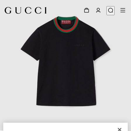
1
/
6