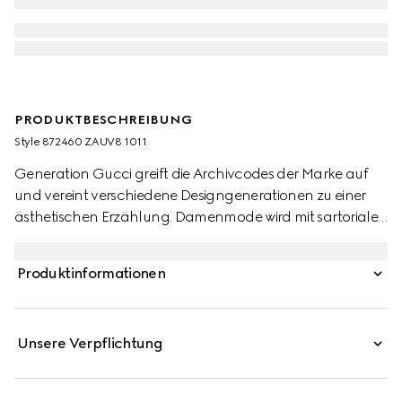
PRODUKTBESCHREIBUNG
Style ‎872460 ZAUV8 1011
Generation Gucci greift die Archivcodes der Marke auf
und vereint verschiedene Designgenerationen zu einer
ästhetischen Erzählung. Damenmode wird mit sartorialen
Elementen bereichert, während leicht übergroße
Silhouetten eine entspannte Haltung ausstrahlen,
Produktinformationen
perfekt für jeden Tag. Diese Oversize-Fit-Hosen sind aus
gestreifter Wolle gefertigt.
Unsere Verpflichtung