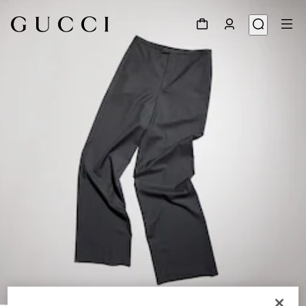
1
/
6