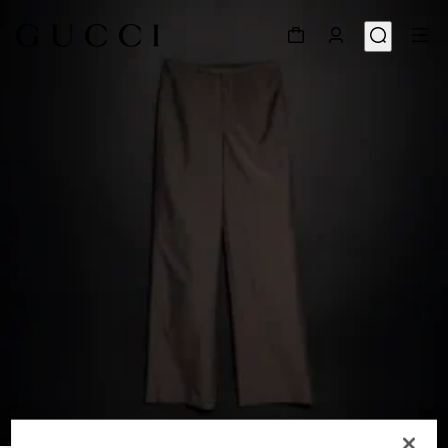
1
/
5