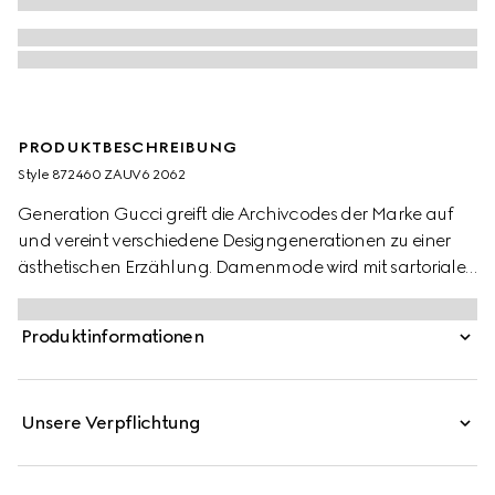
PRODUKTBESCHREIBUNG
Style ‎872460 ZAUV6 2062
Generation Gucci greift die Archivcodes der Marke auf
und vereint verschiedene Designgenerationen zu einer
ästhetischen Erzählung. Damenmode wird mit sartorialen
Elementen bereichert, während leicht oversized
Silhouetten eine entspannte Haltung ausstrahlen,
Produktinformationen
perfekt für jeden Tag. Diese Hose aus Wolle mit
Nadelstreifen ist mit einer Lasche und
Karabinerverschluss versehen.
Unsere Verpflichtung