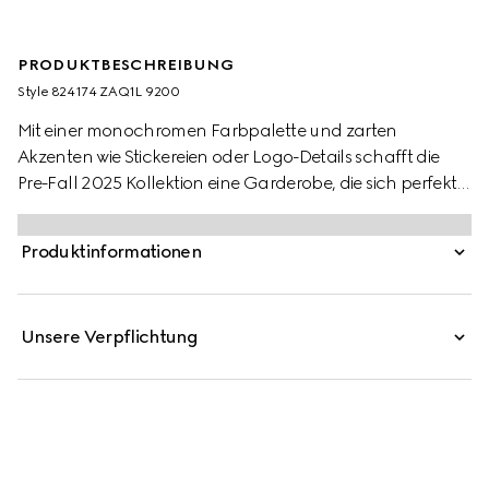
PRODUKTBESCHREIBUNG
Style ‎824174 ZAQ1L 9200
Mit einer monochromen Farbpalette und zarten
Akzenten wie Stickereien oder Logo-Details schafft die
Pre-Fall 2025 Kollektion eine Garderobe, die sich perfekt
tagsüber wie auch abends tragen lässt. Dieses elegante
Kleid aus Viskose und Seide wird mittig am Ausschnitt von
Produktinformationen
einem Horsebit-Detail mit Kristallen geziert.
Unsere Verpflichtung