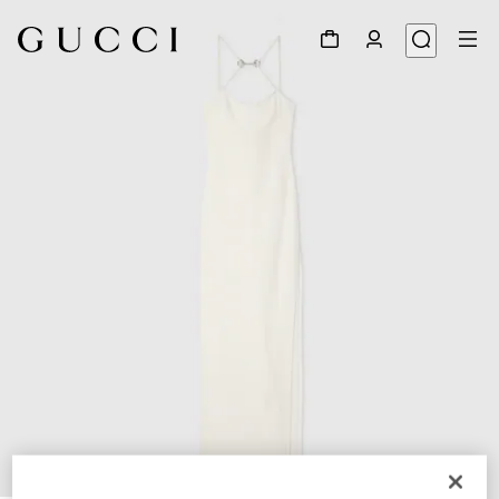
1
/
8