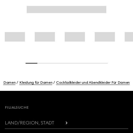
Damen
Kleidung für Damen
Cocktailkleider und Abendkleider Für Damen
Footer
FILIALSUCHE
LAND/REGION, STADT