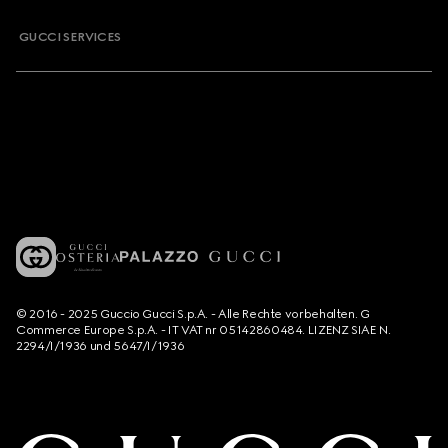
GUCCI SERVICES
© 2016 - 2025 Guccio Gucci S.p.A. - Alle Rechte vorbehalten. G
Commerce Europe S.p.A. - IT VAT nr 05142860484. LIZENZ SIAE N.
2294/I/1936 und 5647/I/1936