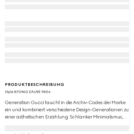
PRODUKTBESCHREIBUNG
Style ‎870960 ZAU9E 9854
Generation Gucci taucht in die Archiv-Codes der Marke
ein und kombiniert verschiedene Design-Generationen zu
einer ästhetischen Erzählung. Schlanker Minimalismus,
inspiriert von den 1990er Jahren, wird durch schwerelose
Stoffe wie Seidenfaille in Ready-to-Wear zum Ausdruck