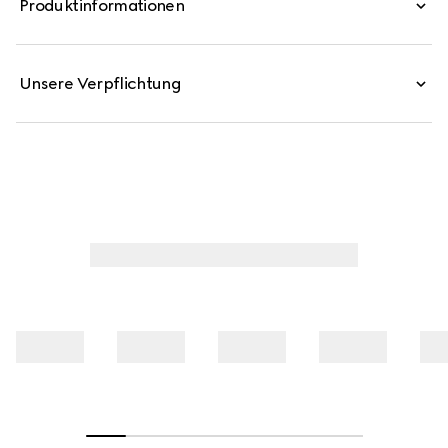
Produktinformationen
gebracht und erinnert an das modische Jahrzehnt. Diese
feine Seidenfaille-Jacke mit taillierter Silhouette ist mit
einem Metall Karabinerverschluss versehen.
Unsere Verpflichtung