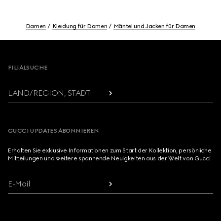
Damen
Kleidung für Damen
Mäntel und Jacken für Damen
Footer
FILIALSUCHE
LAND/REGION, STADT
GUCCI UPDATES ABONNIEREN
Erhalten Sie exklusive Informationen zum Start der Kollektion, persönliche
Mitteilungen und weitere spannende Neuigkeiten aus der Welt von Gucci.
E-Mail