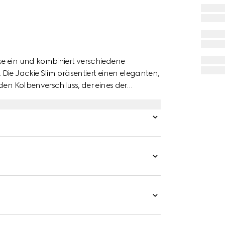
e ein und kombiniert verschiedene
Die Jackie Slim präsentiert einen eleganten,
den Kolbenverschluss, der eines der
 würdigen. Dieser Stil ist aus