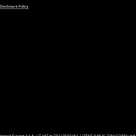
 Disclosure Policy
mmerce Europe S.p.A. - IT VAT nr 05142860484. LIZENZ SIAE N. 2294/I/1936 und