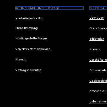
KÖNNEN WIR IHNEN HELFEN?
DIE FIRMA
Über Gucci
Kontaktieren Sie Uns
Meine Bestellung
Gucci Equili
Häufig gestellte Fragen
Ethikkodex
Von Newsletter abmelden
Karriere
Sitemap
Geschäfts- 
Vertrag widerrufen
Datenschutz
Cookiebeleid
COOKIE-EI
Unternehmen