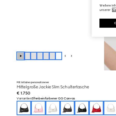
Weitere In
unserer
Co
+
7
Mit Initialen personalisieren
Mittelgroße Jackie Slim Schultertasche
€ 1.750
Varianten
Elfenbeinfarbener GG Canvas