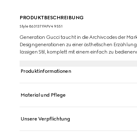
PRODUKTBESCHREIBUNG
Style ‎863137 FAFV4 9551
Generation Gucci taucht in die Archivcodes der Mark
Designgenerationen zu einer ästhetischen Erzählung. 
lässigen Stil, komplett mit einem einfach zu bedienen
emblematischsten Hardware-Details des Hauses weiß zu
charakteristischem GG Canvas gefertigt.
Produktinformationen
Material und Pflege
Unsere Verpflichtung