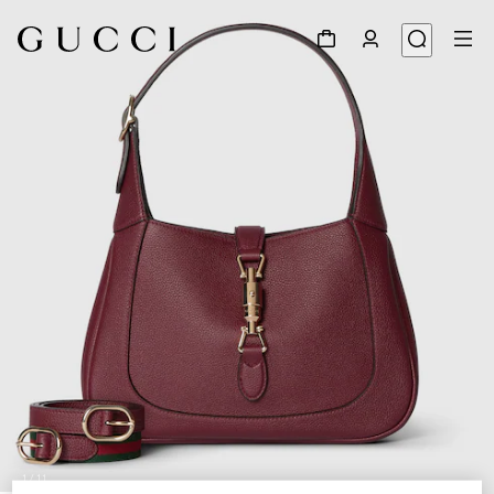
1
/
11