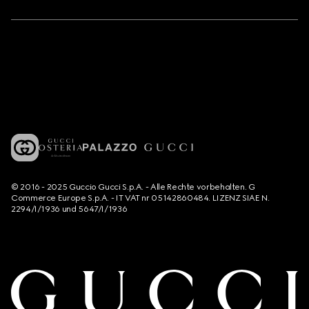
© 2016 - 2025 Guccio Gucci S.p.A. - Alle Rechte vorbehalten. G
Commerce Europe S.p.A. - IT VAT nr 05142860484. LIZENZ SIAE N.
2294/I/1936 und 5647/I/1936