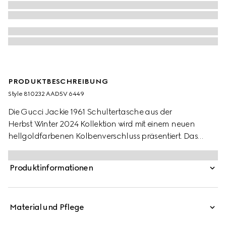
PRODUKTBESCHREIBUNG
Style ‎810232 AAD5V 6449
Die Gucci Jackie 1961 Schultertasche aus der
Herbst Winter 2024 Kollektion wird mit einem neuen
hellgoldfarbenen Kolbenverschluss präsentiert. Das
Design ist aus feinem Leder in Gucci Rosso Ancora Rot
gefertigt, das die Handwerkskunst und die elegante,
Produktinformationen
halbmondförmige Silhouette der charakteristischen
Handtasche in den Fokus rückt. Dank des Lederriemens
und des zusätzlichen Riemens mit dem grünen und roten
Material und Pflege
Web ermöglicht dieses mittelgroße Modell
unterschiedliche Tragevarianten.