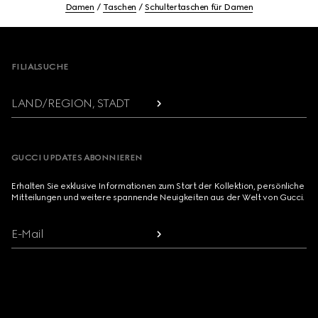
Damen
Taschen
Schultertaschen für Damen
Footer
FILIALSUCHE
LAND/REGION, STADT
GUCCI UPDATES ABONNIEREN
Erhalten Sie exklusive Informationen zum Start der Kollektion, persönliche
Mitteilungen und weitere spannende Neuigkeiten aus der Welt von Gucci.
E-Mail