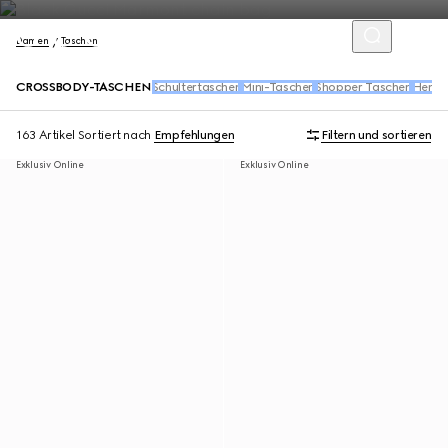
Damen
Taschen
CROSSBODY-TASCHEN
Schultertaschen
Mini-Taschen
Shopper Taschen
Henke
163 Artikel
Sortiert nach
Empfehlungen
Filtern und sortieren
Exklusiv Online
Exklusiv Online