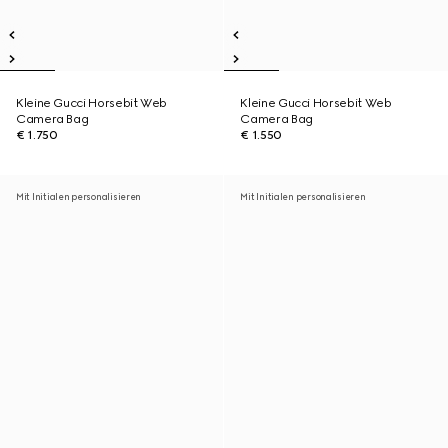
Kleine Gucci Horsebit Web
Kleine Gucci Horsebit Web
Camera Bag
Camera Bag
€ 1.750
€ 1.550
Mit Initialen personalisieren
Mit Initialen personalisieren