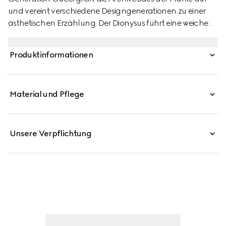
und vereint verschiedene Designgenerationen zu einer
ästhetischen Erzählung. Der Dionysus führt eine weiche
Zwickelkonstruktion und zweifarbige Metallteile ein. Die
Metallveredelungen des emblematischen Tigerkopfes
Produktinformationen
und des neuen Kettenriemens ergänzen jede Stilvariation
für eine einzigartige Note.
Material und Pflege
Unsere Verpflichtung