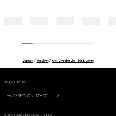
Damen
Taschen
Umhängetaschen für Damen
Footer
FILIALSUCHE
LAND/REGION, STADT
GUCCI UPDATES ABONNIEREN