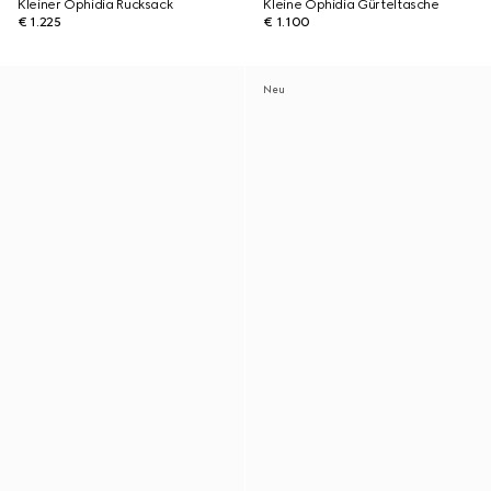
Kleiner Ophidia Rucksack
Kleine Ophidia Gürteltasche
€ 1.225
€ 1.100
Neu