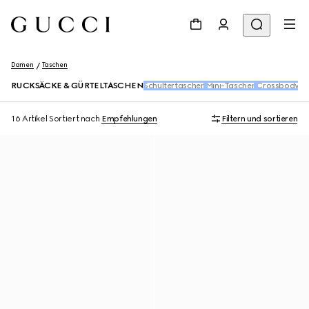
Damen
Taschen
RUCKSÄCKE & GÜRTELTASCHEN
Schultertaschen
Mini-Taschen
Crossbody-T
16 Artikel
Sortiert nach
Empfehlungen
Filtern und sortieren