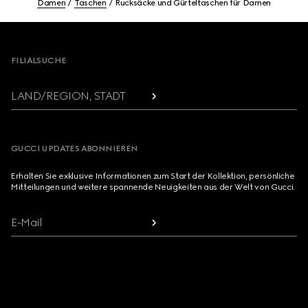
Damen
Taschen
Rucksäcke und Gürteltaschen für Damen
Footer
FILIALSUCHE
LAND/REGION, STADT
GUCCI UPDATES ABONNIEREN
Erhalten Sie exklusive Informationen zum Start der Kollektion, persönliche
Mitteilungen und weitere spannende Neuigkeiten aus der Welt von Gucci.
E-Mail