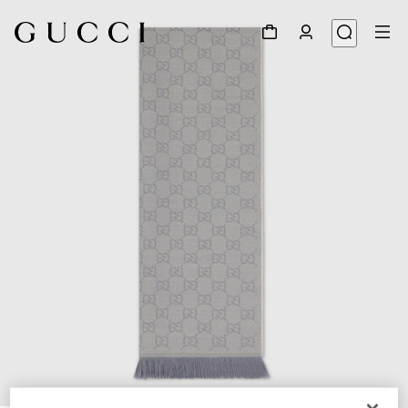
1
/
3