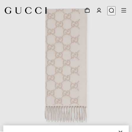
1
/
3