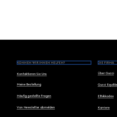
Footer
KÖNNEN WIR IHNEN HELFEN?
DIE FIRMA
Über Gucci
Kontaktieren Sie Uns
Meine Bestellung
Gucci Equili
Häufig gestellte Fragen
Ethikkodex
Von Newsletter abmelden
Karriere