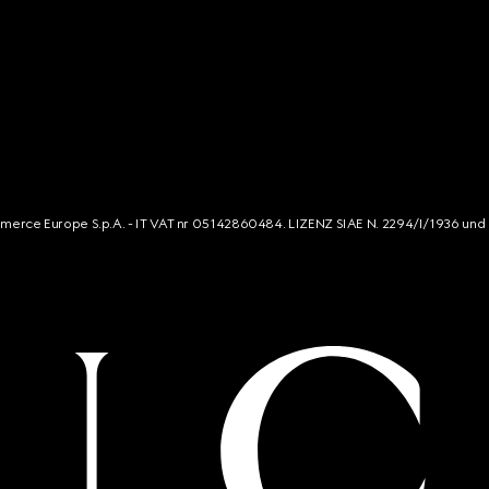
mmerce Europe S.p.A. - IT VAT nr 05142860484. LIZENZ SIAE N. 2294/I/1936 und