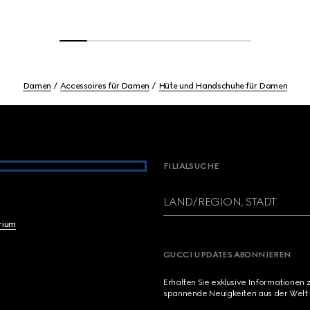
Damen
Accessoires für Damen
Hüte und Handschuhe für Damen
FILIALSUCHE
LAND/REGION, STADT
brium
GUCCI UPDATES ABONNIEREN
Erhalten Sie exklusive Informationen 
spannende Neuigkeiten aus der Welt 