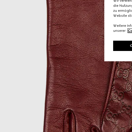
Wir verwen
die Nutzung
zu ermöglic
Website st
Weitere In
unserer
Co