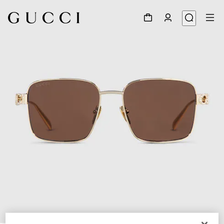
1
/
4