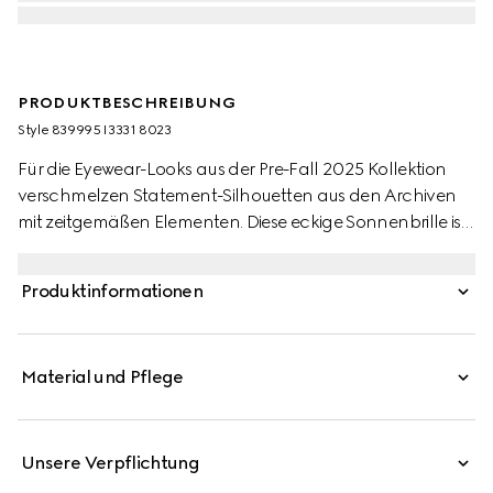
PRODUKTBESCHREIBUNG
Style ‎839995 I3331 8023
Für die Eyewear-Looks aus der Pre-Fall 2025 Kollektion
verschmelzen Statement-Silhouetten aus den Archiven
mit zeitgemäßen Elementen. Diese eckige Sonnenbrille ist
in einem Design aus hellgoldfarbenem Metall gehalten
und mit einem kristallbesetzten Gucci Cut-out-Logo
Produktinformationen
versehen.
Material und Pflege
Unsere Verpflichtung