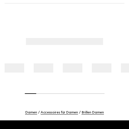
Damen
Accessoires für Damen
Brillen Damen
Footer