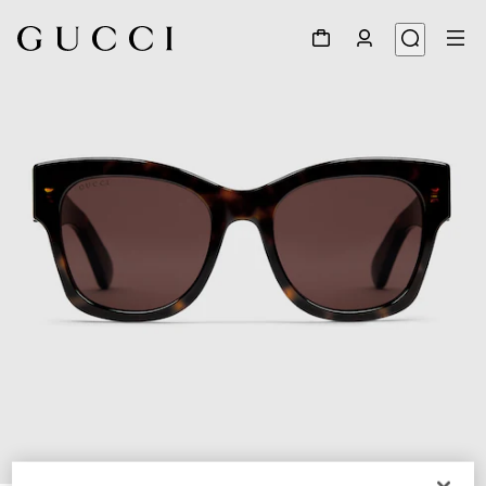
1
/
3