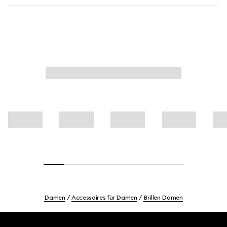
Damen
Accessoires für Damen
Brillen Damen
Footer