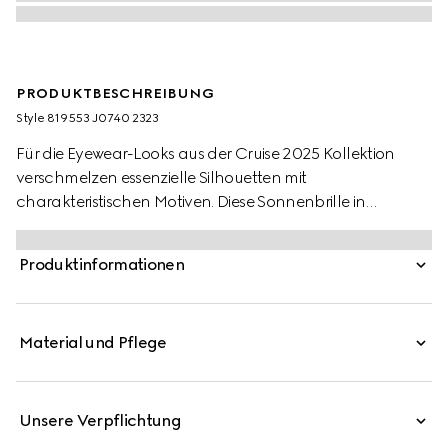
PRODUKTBESCHREIBUNG
Style ‎819553 J0740 2323
Für die Eyewear-Looks aus der Cruise 2025 Kollektion
verschmelzen essenzielle Silhouetten mit
charakteristischen Motiven. Diese Sonnenbrille in
Schmetterlingsform wird von einem Gucci Logo
akzentuiert.
Produktinformationen
Material und Pflege
Unsere Verpflichtung