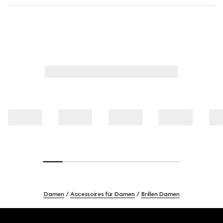
Damen
Accessoires für Damen
Brillen Damen
Footer