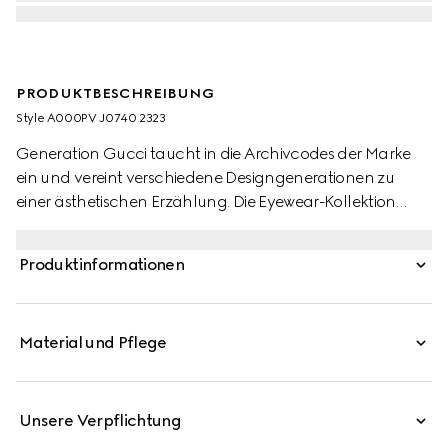
PRODUKTBESCHREIBUNG
Style ‎A000PV J0740 2323
Generation Gucci taucht in die Archivcodes der Marke
ein und vereint verschiedene Designgenerationen zu
einer ästhetischen Erzählung. Die Eyewear-Kollektion
interpretiert emblematische Motive neu, wie die
aufwendige Gucci Schrift auf den Bügeln dieses Modells.
Produktinformationen
Material und Pflege
Unsere Verpflichtung