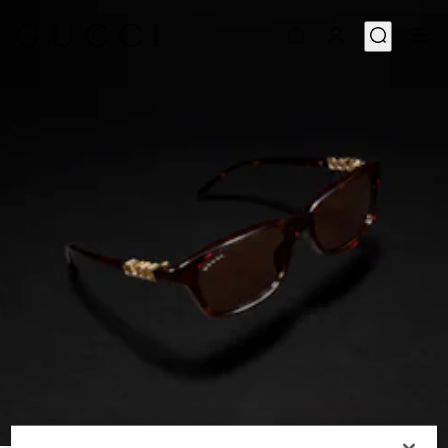
1
/
4