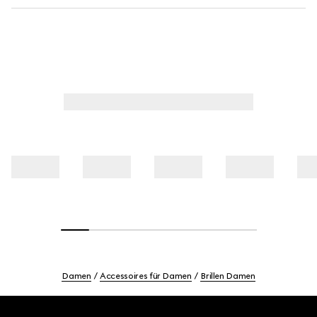
Damen
Accessoires für Damen
Brillen Damen
Footer