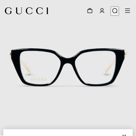
1
/
5