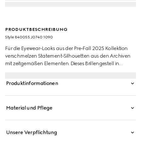
PRODUKTBESCHREIBUNG
Style ‎840055 J0740 1090
Für die Eyewear-Looks aus der Pre-Fall 2025 Kollektion
verschmelzen Statement-Silhouetten aus den Archiven
mit zeitgemäßen Elementen. Dieses Brillengestell in
Katzenaugenform besteht aus schwarzem Azetat und
hellgoldfarbenem Metall, das von Perlen und einem
Produktinformationen
GG Cut-out-Detail geziert wird.
Material und Pflege
Unsere Verpflichtung