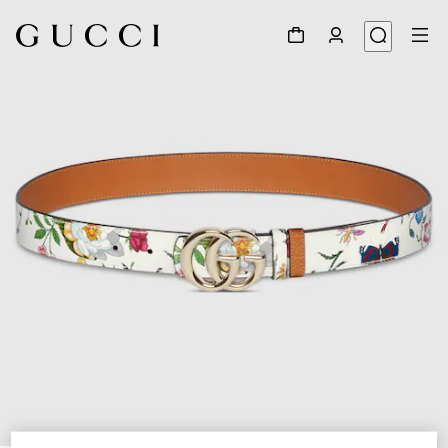
1
/
6