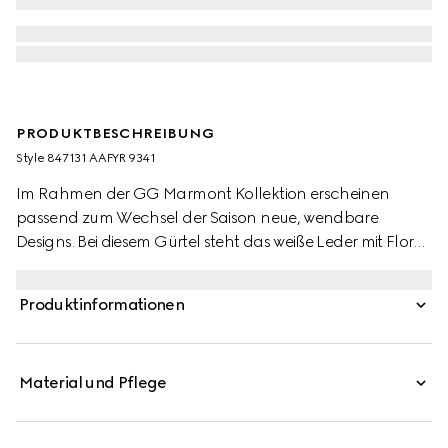
PRODUKTBESCHREIBUNG
Style ‎847131 AAFYR 9341
Im Rahmen der GG Marmont Kollektion erscheinen
passend zum Wechsel der Saison neue, wendbare
Designs. Bei diesem Gürtel steht das weiße Leder mit Flora-
Print in wunderbarem Einklang mit der Wendeseite aus
hellbraunem Leder. Komplettiert wird der Look von der
Produktinformationen
charakteristischen Doppel G Schnalle.
Material und Pflege