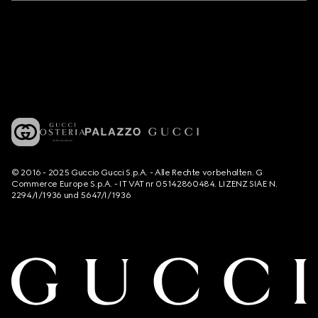
© 2016 - 2025 Guccio Gucci S.p.A. - Alle Rechte vorbehalten. G
Commerce Europe S.p.A. - IT VAT nr 05142860484. LIZENZ SIAE N.
2294/I/1936 und 5647/I/1936