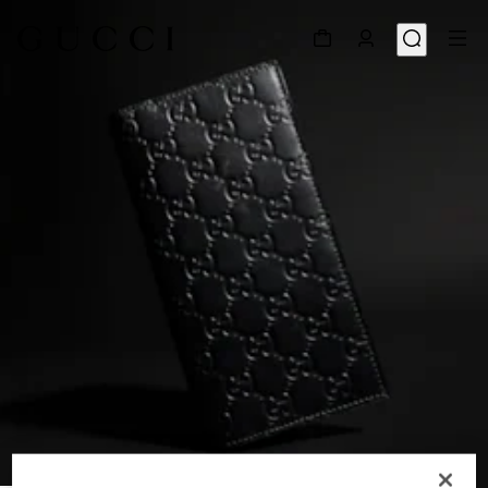
1
/
4