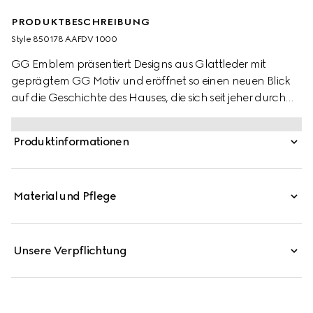
PRODUKTBESCHREIBUNG
Style ‎850178 AAFDV 1000
GG Emblem präsentiert Designs aus Glattleder mit
geprägtem GG Motiv und eröffnet so einen neuen Blick
auf die Geschichte des Hauses, die sich seit jeher durch
Eleganz und Handwerkskunst auszeichnet. Teil der
neuesten Linie mit kleinen Accessoires ist auch diese
Produktinformationen
längliche Brieftasche aus Leder mit GG Prägung.
Material und Pflege
Unsere Verpflichtung