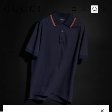
1
/
6