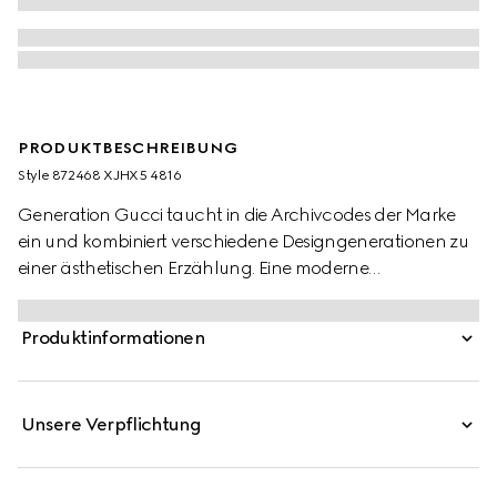
PRODUKTBESCHREIBUNG
Style ‎872468 XJHX5 4816
Generation Gucci taucht in die Archivcodes der Marke
ein und kombiniert verschiedene Designgenerationen zu
einer ästhetischen Erzählung. Eine moderne
Interpretation des Web verziert essentielle Ready-to-
Wear-Stücke, die erhabene Texturen und zeitgenössische
Produktinformationen
Details hervorheben. Dieses Poloshirt aus Baumwoll-
Jersey-Piqué ist mit einem Besatz mit Web am Kragen
versehen.
Unsere Verpflichtung