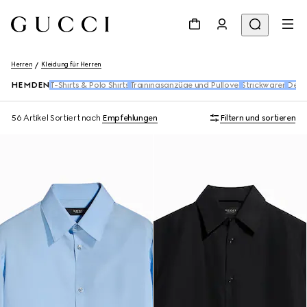
Herren
Kleidung für Herren
HEMDEN
T-Shirts & Polo Shirts
Trainingsanzüge und Pullover
Strickwaren
Deni
56 Artikel
Sortiert nach
Empfehlungen
Filtern und sortieren