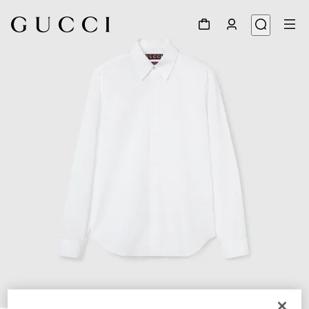
1
/
7