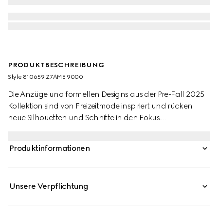
PRODUKTBESCHREIBUNG
Style ‎810659 Z7AME 9000
Die Anzüge und formellen Designs aus der Pre-Fall 2025
Kollektion sind von Freizeitmode inspiriert und rücken
neue Silhouetten und Schnitte in den Fokus.
Charakteristische Elemente treffen dabei auf elegante
Details. Dieses Hemd aus weißem Baumwollpopeline ziert
Produktinformationen
eine Doppel G Stickerei.
Unsere Verpflichtung