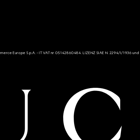
mmerce Europe S.p.A. - IT VAT nr 05142860484. LIZENZ SIAE N. 2294/I/1936 und