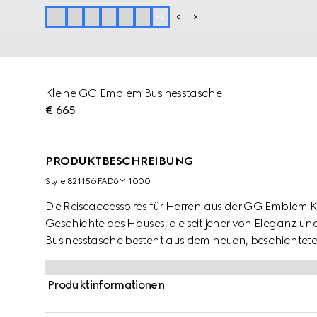
+
2
Kleine GG Emblem Businesstasche
€ 665
PRODUKTBESCHREIBUNG
Style ‎821156 FAD6M 1000
Die Reiseaccessoires für Herren aus der GG Emblem Ko
Geschichte des Hauses, die seit jeher von Eleganz un
Businesstasche besteht aus dem neuen, beschichtet
mit drei Kartenfächern im Inneren sowie einer abne
ausgestattet.
Produktinformationen