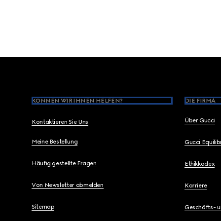
Footer
KÖNNEN WIR IHNEN HELFEN?
DIE FIRMA
Über Gucci
Kontaktieren Sie Uns
Meine Bestellung
Gucci Equili
Häufig gestellte Fragen
Ethikkodex
Von Newsletter abmelden
Karriere
Sitemap
Geschäfts- 