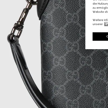
die Nutzung
zu ermöglic
Website st
Weitere In
unserer
Co