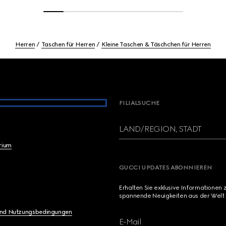
Herren
Taschen für Herren
Kleine Taschen & Täschchen für Herren
FILIALSUCHE
LAND/REGION, STADT
brium
GUCCI UPDATES ABONNIEREN
Erhalten Sie exklusive Informationen 
spannende Neuigkeiten aus der Welt 
und Nutzungsbedingungen
E-Mail