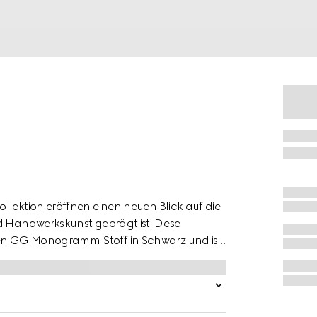
llektion eröffnen einen neuen Blick auf die
d Handwerkskunst geprägt ist. Diese
en GG Monogramm-Stoff in Schwarz und ist
hmbaren Trageschlaufe an der Seite