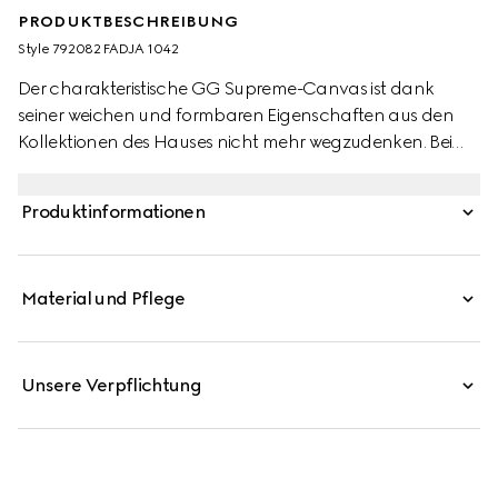
PRODUKTBESCHREIBUNG
Style ‎792082 FADJA 1042
Der charakteristische GG Supreme-Canvas ist dank
seiner weichen und formbaren Eigenschaften aus den
Kollektionen des Hauses nicht mehr wegzudenken. Bei
dieser Messengertasche erscheint das Material, das aus
beschichtetem Mikrofaserstoff gefertigt wird, in einer
Produktinformationen
vollständig in Schwarz gehaltenen Variante. Komplettiert
wird das Modell von einem farblich abgestimmten
Lederbesatz, während das Web aus den Archiven für
Material und Pflege
einen subtilen Farbakzent sorgt.
Unsere Verpflichtung