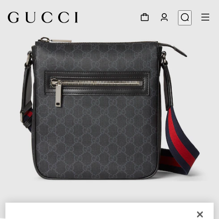
1
/
8