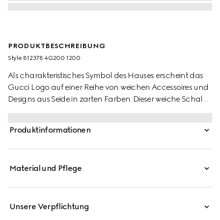
PRODUKTBESCHREIBUNG
Style ‎812378 4G200 1200
Als charakteristisches Symbol des Hauses erscheint das
Gucci Logo auf einer Reihe von weichen Accessoires und
Designs aus Seide in zarten Farben. Dieser weiche Schal
aus grauem Wollstrick ist mit einem farblich
abgestimmten Etikett aus Leder versehen.
Produktinformationen
Material und Pflege
Unsere Verpflichtung