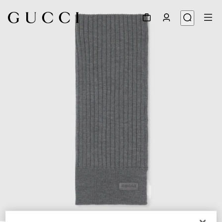
1
/
3